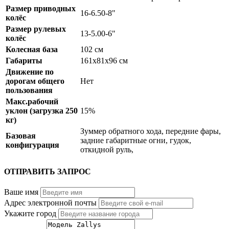
Размер приводных
16-6.50-8"
колёс
Размер рулевых
13-5.00-6"
колёс
Колесная база
102 см
Габариты
161x81x96 см
Движение по
дорогам общего
Нет
пользования
Макс.рабочий
уклон (загрузка 250
15%
кг)
Зуммер обратного хода, передние фары,
Базовая
задние габаритные огни, гудок,
конфигурация
откидной руль,
ОТПРАВИТЬ ЗАПРОС
Ваше имя
Адрес электронной почты
Укажите город