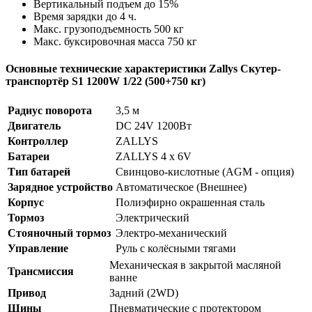
Вертикальный подъем до 15%
Время зарядки до 4 ч.
Макс. грузоподъемность 500 кг
Макс. буксировочная масса 750 кг
Основные технические характеристики Zallys Скутер-
транспортёр S1 1200W 1/22 (500+750 кг)
Радиус поворота
3,5 м
Двигатель
DC 24V 1200Вт
Контроллер
ZALLYS
Батареи
ZALLYS 4 x 6V
Тип батарей
Свинцово-кислотные (AGM - опция)
Зарядное устройство
Автоматическое (Внешнее)
Корпус
Полиэфирно окрашенная сталь
Тормоз
Электрический
Стояночный тормоз
Электро-механический
Управление
Руль с колёсными тягами
Механическая в закрытой масляной
Трансмиссия
ванне
Привод
Задний (2WD)
Шины
Пневматические с протектором